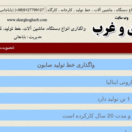
ع دستگاه ، ماشین آلات ، خط تولید ، کارخانه ، کارگاه
(+98)9127799127
(باباجانی
عضویت د
واگذاری خط تولید صابون
ونی ایتالیا
د