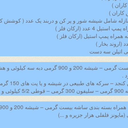
توان تولید دستگاه در ساشه بیست گرمی – شیشه 200 و
 .
 سرکه های طبیعی در شیشه و یا پت های 150 گرمی تا 3 لیتری .
لوئی.
یونز فلفلی هزار جزیره و ...)