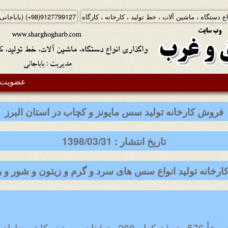
ع دستگاه ، ماشین آلات ، خط تولید ، کارخانه ، کارگاه
(+98)9127799127
(باباجانی
عضویت د
فروش کارخانه تولید سس مایونز و کچاب در استان البرز
تاریخ انتشار : 1398/03/31
رخانه تولید انواع سس های سرد و گرم و زیتون و شور و رب
سالن تولید : شامل 2 سالن مجموعاً 576 متر (هرکدام 288