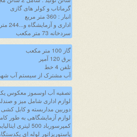
گرماتاب و کولر های گازی
انبار : 360 متر مربع
اداری و آزمایشگاه و...244 مترمربع
سردخانه 73 متر مکعب
گاز 100 متر مکعب
برق 120 آمپر
تلفن 4 خط
آب مشترک از سیستم آب شه
تصفیه آب اوسموز معکوس یکدستگاه
لوازم اداری شامل میز و صندلی 
دوربین مداربسته و کابل کشی 
لوازم آزمایشگاهی به طور کام
کمپرسورباد 500 لیتری ایتالیایی 2 عدد ( FINI )
پاستوریزاتور لوله ای یکدستگاه