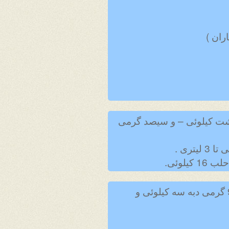
 900 گرمی دبه سه کیلوئی و هشت کیلوئی – و سیصد گرمی
تولید انواع سس سرد و گرم به همراه بسته بندی ساشه بیست گرمی – شیشه 200 و 900 گرمی دبه سه کیلوئی و