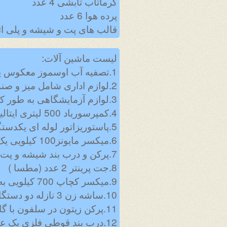
گرماتاب تابشی 4 عدد
پرده هوا 6 عدد
قالب های پت و شیشه و پلی ا
لیست ماشین آلات:
1.تصفیه آب اوسموز معکوس یکدستگاه بظرفیت 1600 لیتر
2.لوازم اداری شامل میز و صندلی و ...
3.لوازم آزمایشگاهی به طور کامل
4.کمپرسورباد 500 لیتری ایتالیایی 2 عدد ( FINI )
5.پاستوریزاتور لوله ای یکدستگاه
6.میکسر مایونز100 کیلویی یک عدد (ارکان فلز )
7.پرکن و درب بند شیشه و پت دو عدد (پرکن کوشش کاران و درب بند ارکان فلز )
8.جت پرینتر 2 عدد (مطسا )
9.میکسر کچاپ 700 کیلویی به همراه منو پمب یک عدد (ارکان فلز )
10.ساشه زن 3 نازله دو دستگاه ( کارا ماشین – لایقی )
11.پرکن زیتون در سلفون با گاز ازت یک عدد (ماشین سازی شادمهر )
12.درب بند قوطی فلزی یک عدد (مهیاری )