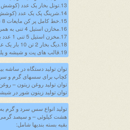
13.تونل بخار یک عدد (کوشش کاران )
14.شرینگ پک یک عدد (کوشش کاران )
15.خط کامل پر کن مایعات 8 نازله شامل شیشه شور و پر کن و دربند یک عدد ( کوشش کاران )
16.مخازن استیل 4 تنی به همراه پمپ استیل 4 عدد (ارکان فلز )
17.مخزن استیل 5 تنی 1 عدد به همراه پمپ استیل (ارکان فلز )
18.دیگ بخار 2 تن 10 بار یک عدد (اروند بخار )
19.قالب های پت و شیشه و پلی اتیلن سه دست
کچاپ برای سسهای گرم و سرد
توان تولید روغن زیتون – روغن کنجد –
توان تولید زیتون شور در شیشه 900 گرمی – سلیفون 300 گرمی – قوطی 5/2 کیلوئی و حلب 16 کی
هشت کیلوئی – و سیصد گرمی (ما
بقیه بسته بندیها شامل: