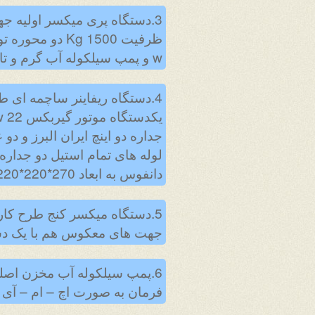
3.دستگاه پری میکسر اولیه جه
w و پمپ سیلکوله آب گرم و تابلو برق کامل
دانفوس به ابعاد 270*220*220 به وزن تقریبی 3.5 T به تعداد دو دستگاه
5.دستگاه میکسر کنج طرح کار 
جهت های معکوس هم با یک دستگاه موتور گیربکس .2
فرمان به صورت اچ – ام – آی (لمسی) به ابعاد 150