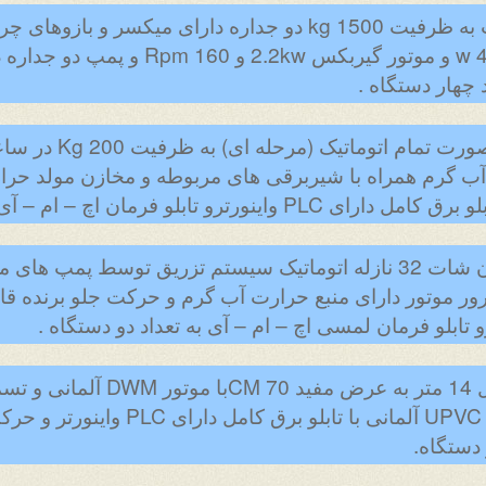
kw 15rpm و دو عدد هیتر 4000 w و موتور گیر
 چهار دستگاه .
8.دستگاه تمپرینگ شکلا
ب گرم همراه با شیربرقی های مربوطه و مخازن مولد حرار
ترو تابلو فرمان اچ – ام – آی (لمسی)
9.دستگاه دیپوزیتور شکلات وان شات 32 نازله اتوماتیک سیستم تزریق ت
10.دستگاه تونل انجماد به طول 14 متر 
سیستم عایق کاری بدنه از نوع UPVC آلمانی