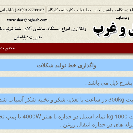
ع دستگاه ، ماشین آلات ، خط تولید ، کارخانه ، کارگاه
(+98)9127799127
(باباجانی
عضویت د
واگذاری خط تولید شکلات
بشرح ذیل می باشد :
2.دستگاه ذوب روغن به ظرفیت 
له های دو جداره انتقال روغن .