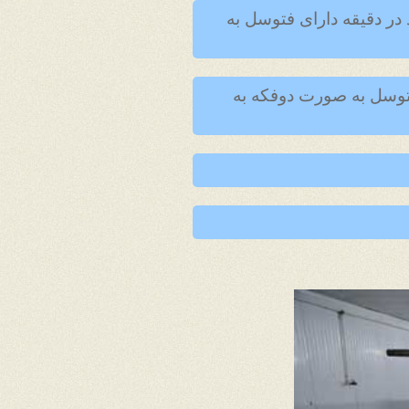
 بندی دو سر پرس با لشی اتوماتیک تمام استیل به ظرفیت تولید 300 عدد در دقیقه دارای فتوسل به
فتوسل به صورت دوفکه به