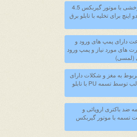
7.دستگاه مخزن ذخیره شکلات به ظرفیت 1500 kg دو جداره دارای میکسر و بازوهای چرخشی با موتور گیربکس 4.5
بکس 2.2kw و 160 Rpm و پمپ دو جداره دو اینچ برای تخلیه با تابلو برق
ت به صورت تمام اتوماتیک (مرحله ای) به ظرفیت 200 Kg در ساعت دارای پمپ های ورود و
ت های مورد نیاز و پمپ ورود
وسط پمپ های مربوط به مغز و شکلات دارای
سه دستگاه موتور گیربکس سرور موتور دارای منبع حرارت آب گرم و حرکت جلو برنده قالب توسط تسمه PU با تابلو
به عرض مفید 70 CMبا موتور DWM آلمانی و تسمه ضد باکتری اروپائی و
 با تابلو برق کامل دارای PLC واینورتر و حرکت تسمه با موتور گیربکس