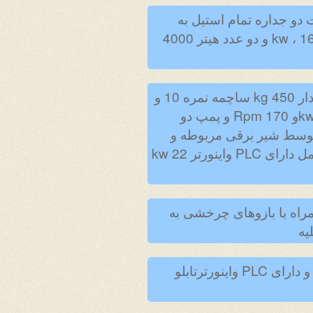
دو جداره تمام استیل به
ظرفیت 1500 Kg دو محوره توربوبا پمپ دو اینچ برای تخلیه و موتور گیربکس 2.2 kw ، 160 Rpm و دو عدد هیتر 4000
4.دستگاه ریفاینر ساچمه ای طرح وینر هلندی به ظرفیت kg1500 با مخزن دو جداره و مقدار 450 kg ساچمه نمره 10 و
یکدستگاه موتور گیربکس 22 kw ایلماز ترکیه 100 Rpm و یکدستگاه موتور گیربکس 2.2 kwو 170 Rpm و پمپ دو
 کنترل دمای محصول توسط شیر برقی مربوطه و
لوله های تمام استیل دو جداره همراه شیرهای پروانه سایز 51 صنایع شیری با تابلو برق کامل دارای PLC واینورتر 22 kw
مراه با بازوهای چرخشی به
6.پمپ سیلکوله آب مخزن اصلی و پمپ سیلکوله آب لوله های دو جداره با تابلو برق کامل و دارای PLC واینورترتابلو